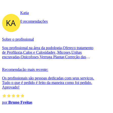
Katia
0 recomendações
Sobre o profissional
Sou profissional na área da podologia,Ofereço tratamento
de Profilaxia,Calos e Calosidades ,Micoses,Unhas
encravadas,Onicofoses,Verruga Plantar,Correção das
unhas com órtese,rachaduras,Hi...
Recomendação mais recente:
Os profissionais são pessoas dedicadas com seus serviços.
Tudo o que é pedido é feito da maneira como foi pedido.
Aprovado!
por
Bruno Freitas