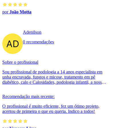
por
João Motta
Adenilson
0 recomendações
Sobre o profissional
Sou profissional de podologia a 14 anos especialista em
unha encravada, fungos e micose, tratamento em pé
diabético, calo e Calosidades, podologia infantil, a nossa
avaliação presencial é...
Recomendação mais recente:
O profissional é muito eficiente, fez um ótimo projeto,
acertou de primeira o que eu queria. Indico a todos!