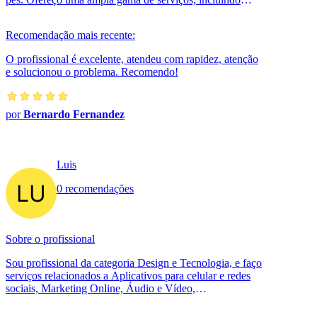
tratamento de unhas encravadas, ...
Recomendação mais recente:
O profissional é excelente, atendeu com rapidez, atenção
e solucionou o problema. Recomendo!
por
Bernardo Fernandez
Luis
0 recomendações
Sobre o profissional
Sou profissional da categoria Design e Tecnologia, e faço
serviços relacionados a Aplicativos para celular e redes
sociais, Marketing Online, Áudio e Vídeo,
Desenvolvimento de Sites e Sis...