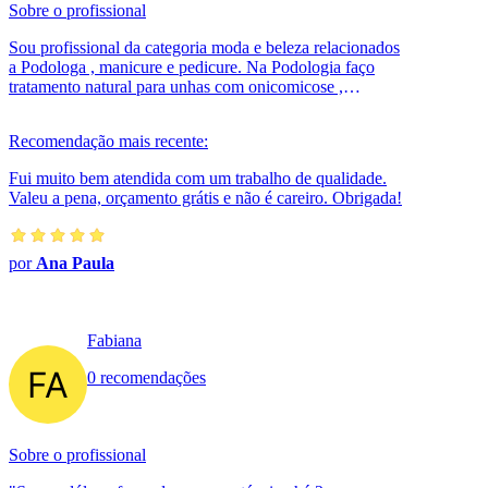
Sobre o profissional
Sou profissional da categoria moda e beleza relacionados
a Podologa , manicure e pedicure. Na Podologia faço
tratamento natural para unhas com onicomicose ,
podologia preventiva ...
Recomendação mais recente:
Fui muito bem atendida com um trabalho de qualidade.
Valeu a pena, orçamento grátis e não é careiro. Obrigada!
por
Ana Paula
Fabiana
0 recomendações
Sobre o profissional