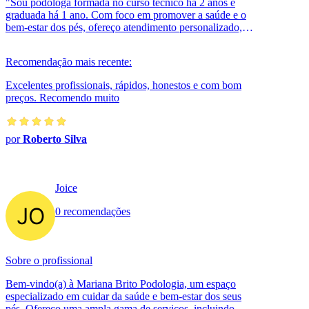
"Sou podóloga formada no curso técnico há 2 anos e
graduada há 1 ano. Com foco em promover a saúde e o
bem-estar dos pés, ofereço atendimento personalizado,
sempre buscando proporcionar c...
Recomendação mais recente:
Excelentes profissionais, rápidos, honestos e com bom
preços. Recomendo muito
por
Roberto Silva
Joice
0 recomendações
Sobre o profissional
Bem-vindo(a) à Mariana Brito Podologia, um espaço
especializado em cuidar da saúde e bem-estar dos seus
pés. Ofereço uma ampla gama de serviços, incluindo