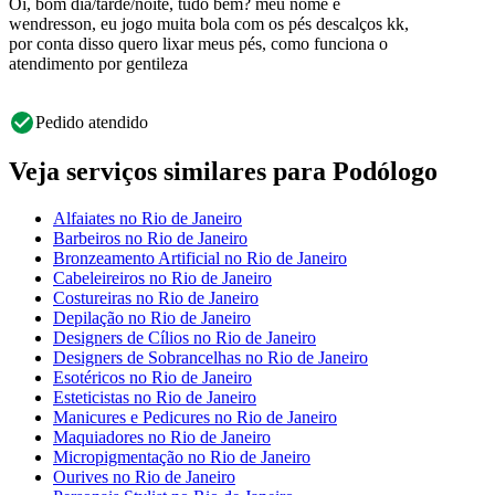
Oi, bom dia/tarde/noite, tudo bem? meu nome é
wendresson, eu jogo muita bola com os pés descalços kk,
por conta disso quero lixar meus pés, como funciona o
atendimento por gentileza
Pedido atendido
Veja serviços similares para Podólogo
Alfaiates no Rio de Janeiro
Barbeiros no Rio de Janeiro
Bronzeamento Artificial no Rio de Janeiro
Cabeleireiros no Rio de Janeiro
Costureiras no Rio de Janeiro
Depilação no Rio de Janeiro
Designers de Cílios no Rio de Janeiro
Designers de Sobrancelhas no Rio de Janeiro
Esotéricos no Rio de Janeiro
Esteticistas no Rio de Janeiro
Manicures e Pedicures no Rio de Janeiro
Maquiadores no Rio de Janeiro
Micropigmentação no Rio de Janeiro
Ourives no Rio de Janeiro