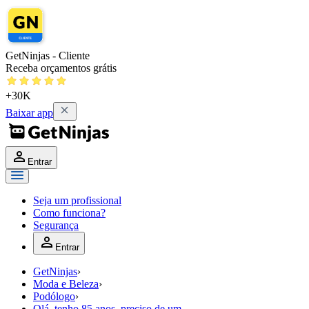
GetNinjas - Cliente
Receba orçamentos grátis
+30K
Baixar app
Entrar
Seja um profissional
Como funciona?
Segurança
Entrar
GetNinjas
›
Moda e Beleza
›
Podólogo
›
Olá, tenho 85 anos, preciso de um...