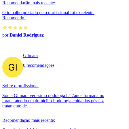
Recomendação mais recente:
O trabalho prestado pelo profissional foi excelente.
Recomendo!
por
Daniel Rodriguez
Gilmara
0 recomendações
Sobre o profissional
Sou a Gilmara verissimo podologa há 7anos formada no
ibrap ..atendo em domicílio Podologia cuida dos pés faz
tratamento de
calo,calosidades,rachadura,fissura,micose,unha encravada
..tam...
Recomendação mais recente: