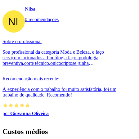
Nilsa
0 recomendações
Sobre o profissional
Sou profissional da categoria Moda e Beleza, e faço
serviço relacionados a Podólogia.faço :podologia
preventiva,corte técnico,onicocriptose (unha
encravada),tratamento de calosidade,trat...
Recomendação mais recente:
A experiência com o trabalho foi muito satisfatória, foi um
trabalho de qualidade. Recomendo!
por
Giovanna Oliveira
Custos médios