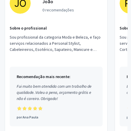
João
0 recomendações
Sobre o profissional
Sobre 
Sou profissional da categoria Moda e Beleza, e faço
Sou pr
serviços relacionados a Personal Stylist,
serviç
Cabeleireiros, Esotérico, Sapateiro, Manicure e
Corte 
pedicure, Maquiadores, Depilação, Corte e cos...
no bai
Recomendação mais recente:
Re
Fui muito bem atendida com um trabalho de
Ex
qualidade. Valeu a pena, orçamento grátis e
co
não é careiro. Obrigada!
por
Ana Paula
po