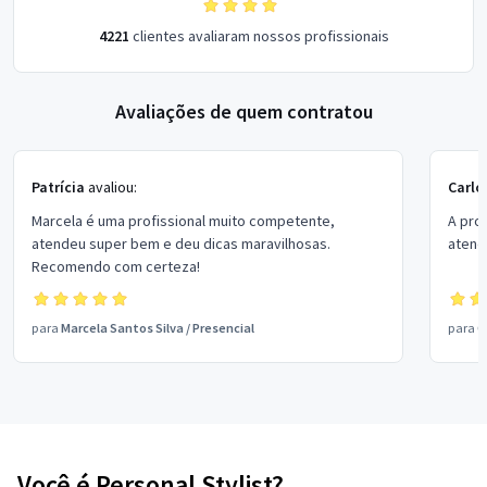
4221
clientes avaliaram nossos profissionais
Avaliações de quem contratou
Patrícia
avaliou:
Carlo
Marcela é uma profissional muito competente,
A pro
atendeu super bem e deu dicas maravilhosas.
atend
Recomendo com certeza!
para
Marcela Santos Silva
/
Presencial
para
C
Você é Personal Stylist?