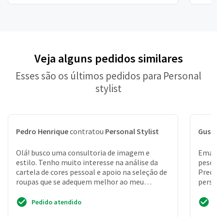
Veja alguns pedidos similares
Esses são os últimos pedidos para Personal
stylist
Pedro Henrique
contratou
Personal Stylist
Gust
Olá! busco uma consultoria de imagem e
Emagr
estilo. Tenho muito interesse na análise da
peso,
cartela de cores pessoal e apoio na seleção de
Preci
roupas que se adequem melhor ao meu
perso
biotipo. Claro que te...
Pedido atendido