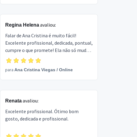
avaliou:
Regina Helena
Falar de Ana Cristina é muito fácil!
Excelente profissional, dedicada, pontual,
cumpre o que promete! Ela não só mudou
o modo de eu me vestir, como meu modo
de ser. Ela mudou a minha vida! Provou
para
Ana Cristina Viegas
/
Online
para mim que gordo de calça branca e
blusa escura, pode ficar magro, se o
modelo do seu corpo for triangulo
invertido! Não tenha dúvida ao pensar
avaliou:
Renata
numa personal de estilo, o nome dela é
ANA CRISTINA!!!!!
Excelente profissional. Ótimo bom
gosto, dedicada e profissional.