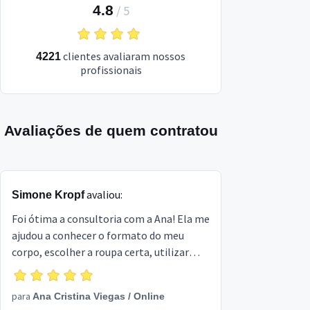
4.8
/
5
clientes avaliaram nossos
4221
profissionais
Avaliações de quem contratou
avaliou:
Simone Kropf
Foi ótima a consultoria com a Ana! Ela me
ajudou a conhecer o formato do meu
corpo, escolher a roupa certa, utilizar
mais acessórios, pensar e criar os meus
looks!
para
Ana Cristina Viegas
/
Online