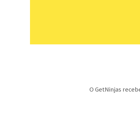
O GetNinjas receb