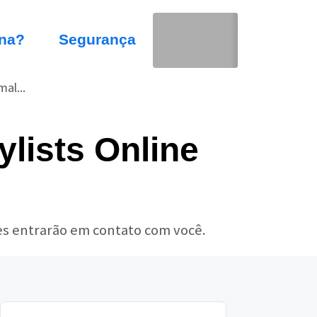
na?
Segurança
al...
lists Online
les entrarão em contato com você.