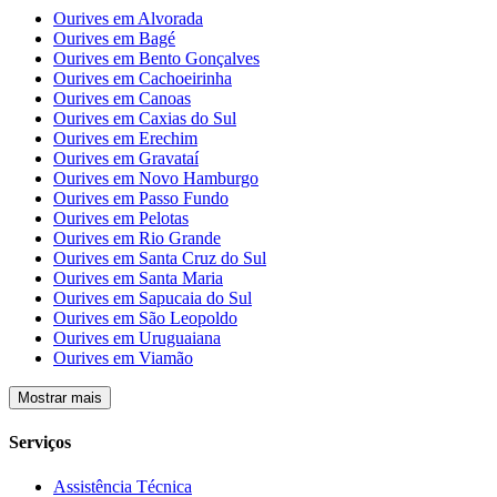
Ourives em Alvorada
Ourives em Bagé
Ourives em Bento Gonçalves
Ourives em Cachoeirinha
Ourives em Canoas
Ourives em Caxias do Sul
Ourives em Erechim
Ourives em Gravataí
Ourives em Novo Hamburgo
Ourives em Passo Fundo
Ourives em Pelotas
Ourives em Rio Grande
Ourives em Santa Cruz do Sul
Ourives em Santa Maria
Ourives em Sapucaia do Sul
Ourives em São Leopoldo
Ourives em Uruguaiana
Ourives em Viamão
Mostrar mais
Serviços
Assistência Técnica