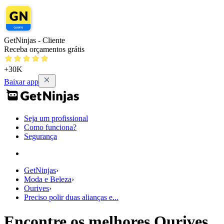
GetNinjas - Cliente
Receba orçamentos grátis
+30K
Baixar app
Seja um profissional
Como funciona?
Segurança
GetNinjas
›
Moda e Beleza
›
Ourives
›
Preciso polir duas alianças e...
Encontre os melhores Ourives