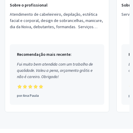
Sobre o profissional
Sobre 
Atendimento de cabeleireiro, depilação, estética
Servi
facial e corporal, design de sobrancelhas, manicure,
dia da Noiva, debutantes, formandas. Serviços
personalizados e local aconchegante ...
Recomendação mais recente:
Re
Fui muito bem atendida com um trabalho de
Ex
qualidade. Valeu a pena, orçamento grátis e
co
não é careiro. Obrigada!
por
Ana Paula
po