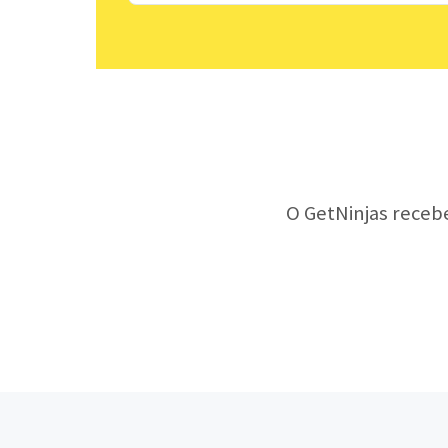
O GetNinjas receb