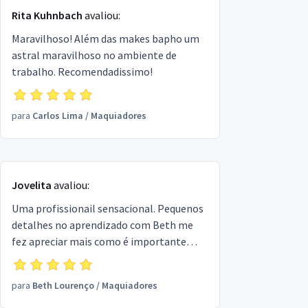
Rita Kuhnbach
avaliou:
Maravilhoso! Além das makes bapho um
astral maravilhoso no ambiente de
trabalho. Recomendadissimo!
para
Carlos Lima
/
Maquiadores
Jovelita
avaliou:
Uma profissionail sensacional. Pequenos
detalhes no aprendizado com Beth me
fez apreciar mais como é importante
sabermos destacar algo que faz a
diferença em nossa autoestima. Passar
para
Beth Lourenço
/
Maquiadores
um batom tem segredos sim. Amei vc
Beth!