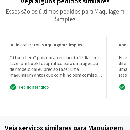
Veja alguns pedidos similares
Esses são os últimos pedidos para Maquiagem
Simples
Julia
contratou
Maquiagem Simples
Ana 
Oi tudo bem? pois entao eu daqui a 15dias irei
Eu vo
fazer um book fotografico para uma agencia
difer
de modelo dai eu preciso fazer uma
uma b
maquiagem antes que combine bem comigo
resse
tenho 19anos sou negro
Pedido atendido
Veja serviços similares para Maquiagem