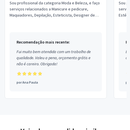
Sou profissional da categoria Moda e Beleza, e faço
Sou pr
serviços relacionados a Manicure e pedicure,
serviç
Maquiadores, Depilação, Esteticista, Designer de
Estéti
Sobrancelhas, Podólogo, Micropigmentador,...
Relaxa
Recomendação mais recente:
Re
Fui muito bem atendida com um trabalho de
Ex
qualidade. Valeu a pena, orçamento grátis e
co
não é careiro. Obrigada!
por
Ana Paula
po