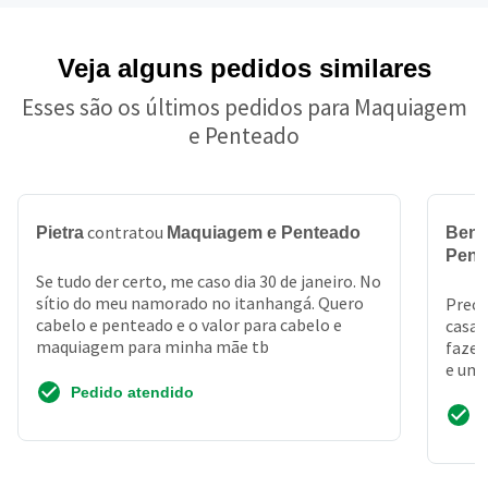
Veja alguns pedidos similares
Esses são os últimos pedidos para Maquiagem
e Penteado
contratou
Pietra
Maquiagem e Penteado
Benj
Pent
Se tudo der certo, me caso dia 30 de janeiro. No
sítio do meu namorado no itanhangá. Quero
Preci
cabelo e penteado e o valor para cabelo e
casa,
maquiagem para minha mãe tb
fazer
e uma
do m
Pedido atendido