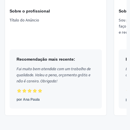
Sobre o profissional
Sobre
Título do Anúncio
Sou pr
faço s
e rede
de Site
Recomendação mais recente:
R
Fui muito bem atendida com um trabalho de
Ex
qualidade. Valeu a pena, orçamento grátis e
co
não é careiro. Obrigada!
por
Ana Paula
p