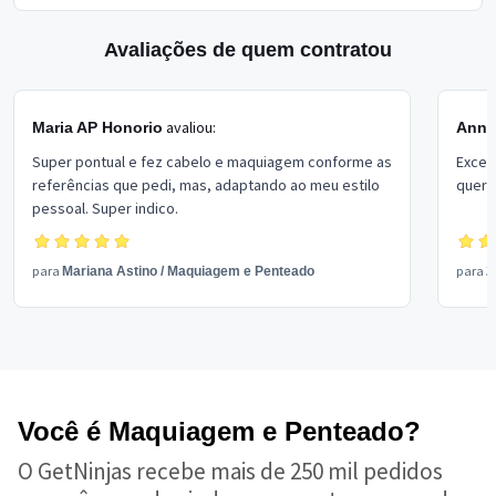
Avaliações de quem contratou
avaliou:
Maria AP Honorio
Anni
Super pontual e fez cabelo e maquiagem conforme as
Excel
referências que pedi, mas, adaptando ao meu estilo
queri
pessoal. Super indico.
para
para
Mariana Astino
/
Maquiagem e Penteado
2
Você é Maquiagem e Penteado?
O GetNinjas recebe mais de 250 mil pedidos