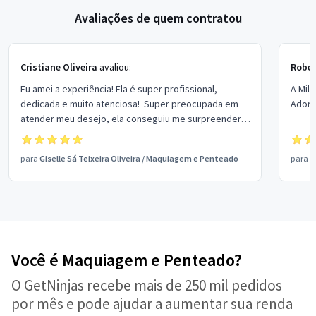
Avaliações de quem contratou
Cristiane Oliveira
avaliou:
Rober
Eu amei a experiência! Ela é super profissional,
A Mil
dedicada e muito atenciosa! Super preocupada em
Adore
atender meu desejo, ela conseguiu me surpreender...
fez o que eu realmente queria e ainda mais! Obrigada
pelo cuidado comigo, minhas madrinhas e mãe, todas
para
Giselle Sá Teixeira Oliveira
/
Maquiagem e Penteado
para
M
amaram! SUPER RECOMENDO!
Você é Maquiagem e Penteado?
O GetNinjas recebe mais de 250 mil pedidos
por mês e pode ajudar a aumentar sua renda