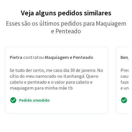
Veja alguns pedidos similares
Esses são os últimos pedidos para Maquiagem
e Penteado
Pietra
contratou
Maquiagem e Penteado
Benj
Se tudo der certo, me caso dia 30 de janeiro. No
Preci
sítio do meu namorado no itanhangá. Quero
casa,
cabelo e penteado e o valor para cabelo e
fazer
maquiagem para minha mãe tb
e uma
do m
Pedido atendido