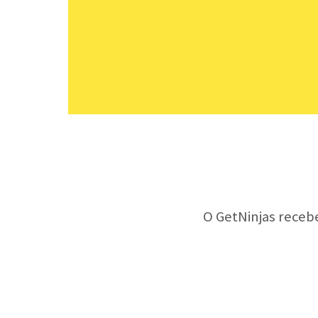
O GetNinjas receb