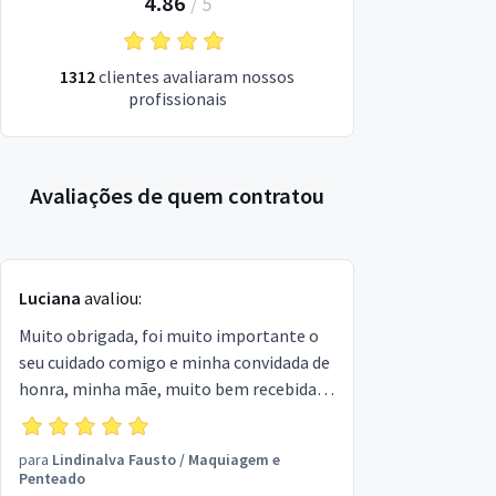
4.86
/
5
1312
clientes avaliaram nossos
profissionais
Avaliações de quem contratou
Luciana
avaliou:
Muito obrigada, foi muito importante o
seu cuidado comigo e minha convidada de
honra, minha mãe, muito bem recebida
por você Lindinalva. Parabéns pelo seu
trabalho.
para
Lindinalva Fausto
/
Maquiagem e
Penteado