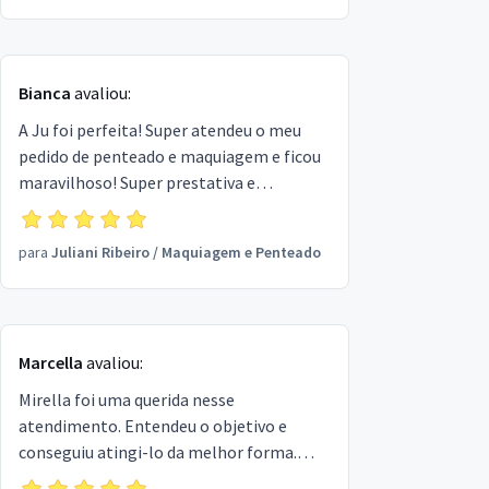
Bianca
avaliou:
A Ju foi perfeita! Super atendeu o meu
pedido de penteado e maquiagem e ficou
maravilhoso! Super prestativa e
simpática! Indico de olhos fechados!!
para
Juliani Ribeiro
/
Maquiagem e Penteado
Marcella
avaliou:
Mirella foi uma querida nesse
atendimento. Entendeu o objetivo e
conseguiu atingi-lo da melhor forma.
Quem contatá-la não se arrependerá. Em