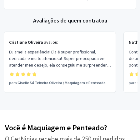
Avaliações de quem contratou
Cristiane Oliveira
avaliou:
Nathé
Eu amei a experiência! Ela é super profissional,
Contr
dedicada e muito atenciosa! Super preocupada em
de um
atender meu desejo, ela conseguiu me surpreender...
pontu
fez o que eu realmente queria e ainda mais! Obrigada
como 
pelo cuidado comigo, minhas madrinhas e mãe, todas
preço
para
Giselle Sá Teixeira Oliveira
/
Maquiagem e Penteado
para
C
amaram! SUPER RECOMENDO!
Você é Maquiagem e Penteado?
O GetNinjas recebe mais de 250 mil pedidos