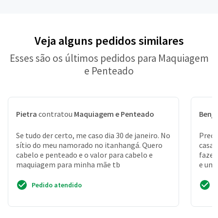
Veja alguns pedidos similares
Esses são os últimos pedidos para Maquiagem
e Penteado
Pietra
contratou
Maquiagem e Penteado
Benj
Se tudo der certo, me caso dia 30 de janeiro. No
Preci
sítio do meu namorado no itanhangá. Quero
casa,
cabelo e penteado e o valor para cabelo e
fazer
maquiagem para minha mãe tb
e uma
do m
Pedido atendido