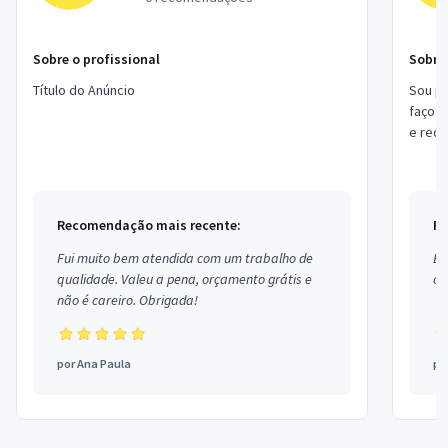
Sobre o profissional
Sobre 
Título do Anúncio
Sou pr
faço s
e rede
de Site
Recomendação mais recente:
Re
Fui muito bem atendida com um trabalho de
Ex
qualidade. Valeu a pena, orçamento grátis e
co
não é careiro. Obrigada!
por
Ana Paula
po