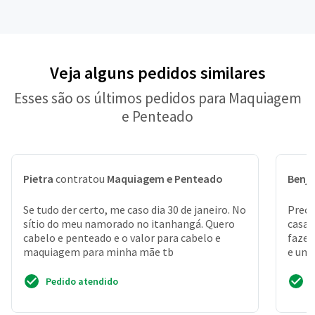
Veja alguns pedidos similares
Esses são os últimos pedidos para Maquiagem
e Penteado
Pietra
contratou
Maquiagem e Penteado
Benj
Se tudo der certo, me caso dia 30 de janeiro. No
Preci
sítio do meu namorado no itanhangá. Quero
casa,
cabelo e penteado e o valor para cabelo e
fazer
maquiagem para minha mãe tb
e uma
do m
Pedido atendido