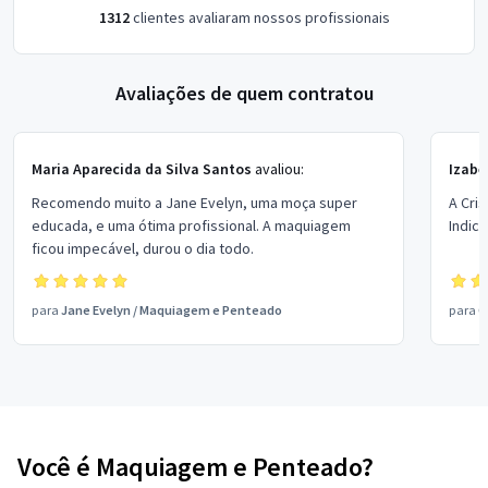
1312
clientes avaliaram nossos profissionais
Avaliações de quem contratou
Maria Aparecida da Silva Santos
avaliou:
Izabe
Recomendo muito a Jane Evelyn, uma moça super
A Cris
educada, e uma ótima profissional. A maquiagem
Indico
ficou impecável, durou o dia todo.
para
Jane Evelyn
/
Maquiagem e Penteado
para
C
Você é Maquiagem e Penteado?