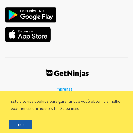
Imprensa
Termos de Uso
Política de Privacidade
Este site usa cookies para garantir que você obtenha a melhor
experiência em nosso site.
Saiba mais
©2011 - 2026, GetNinjas LTDA. CNPJ 55.744.877/0001-89 - Rua Dr.
Permitir
Fernandes Coelho, 85 - 3º andar - São Paulo/SP - Brasil