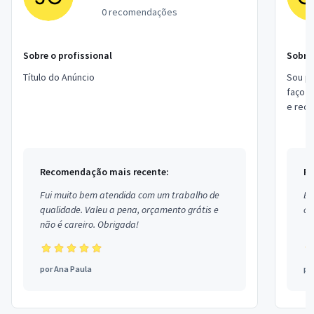
0 recomendações
Sobre o profissional
Sobre 
Título do Anúncio
Sou pr
faço s
e rede
de Site
Recomendação mais recente:
Re
Fui muito bem atendida com um trabalho de
Ex
qualidade. Valeu a pena, orçamento grátis e
co
não é careiro. Obrigada!
por
Ana Paula
po