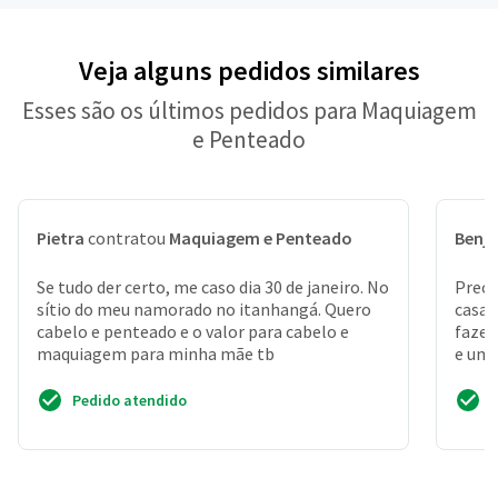
Veja alguns pedidos similares
Esses são os últimos pedidos para Maquiagem
e Penteado
Pietra
contratou
Maquiagem e Penteado
Benj
Se tudo der certo, me caso dia 30 de janeiro. No
Preci
sítio do meu namorado no itanhangá. Quero
casa,
cabelo e penteado e o valor para cabelo e
fazer
maquiagem para minha mãe tb
e uma
do m
Pedido atendido