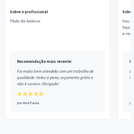
Sobre o profissional
Sobre 
Título do Anúncio
Sou pr
faço s
e rede
de Site
Recomendação mais recente:
Re
Fui muito bem atendida com um trabalho de
Ex
qualidade. Valeu a pena, orçamento grátis e
co
não é careiro. Obrigada!
por
Ana Paula
po