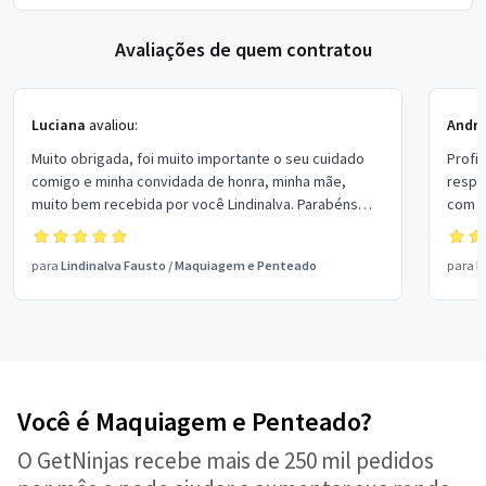
Avaliações de quem contratou
Luciana
avaliou:
André
Muito obrigada, foi muito importante o seu cuidado
Profi
comigo e minha convidada de honra, minha mãe,
respo
muito bem recebida por você Lindinalva. Parabéns
com p
pelo seu trabalho.
perso
para
Lindinalva Fausto
/
Maquiagem e Penteado
para
F
Você é Maquiagem e Penteado?
O GetNinjas recebe mais de 250 mil pedidos