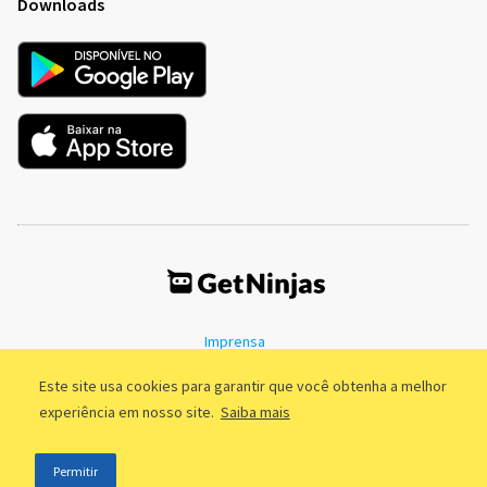
Downloads
Imprensa
Termos de Uso
Política de Privacidade
Este site usa cookies para garantir que você obtenha a melhor
experiência em nosso site.
Saiba mais
©2011 - 2026, GetNinjas LTDA. CNPJ 55.744.877/0001-89 - Rua Dr.
Permitir