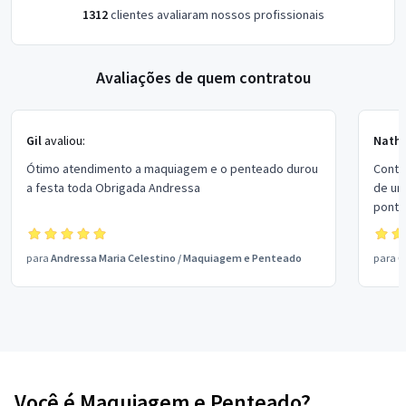
1312
clientes avaliaram nossos profissionais
Avaliações de quem contratou
Gil
avaliou:
Nathé
Ótimo atendimento a maquiagem e o penteado durou
Contr
a festa toda Obrigada Andressa
de um
pontu
como 
preço
para
Andressa Maria Celestino
/
Maquiagem e Penteado
para
C
Você é Maquiagem e Penteado?