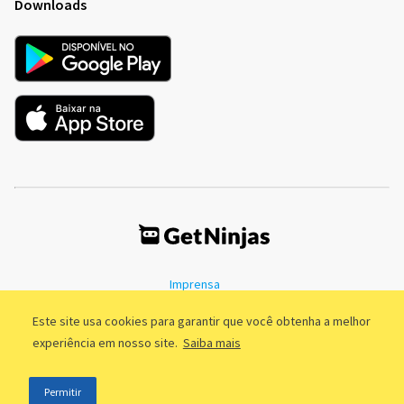
Downloads
Imprensa
Termos de Uso
Política de Privacidade
Este site usa cookies para garantir que você obtenha a melhor
experiência em nosso site.
Saiba mais
©2011 - 2026, GetNinjas LTDA. CNPJ 55.744.877/0001-89 - Rua Dr.
Permitir