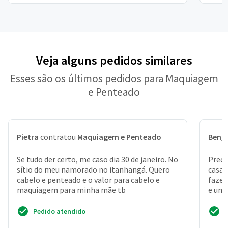
Veja alguns pedidos similares
Esses são os últimos pedidos para Maquiagem
e Penteado
Pietra
contratou
Maquiagem e Penteado
Benj
Se tudo der certo, me caso dia 30 de janeiro. No
Preci
sítio do meu namorado no itanhangá. Quero
casa,
cabelo e penteado e o valor para cabelo e
fazer
maquiagem para minha mãe tb
e uma
do m
Pedido atendido