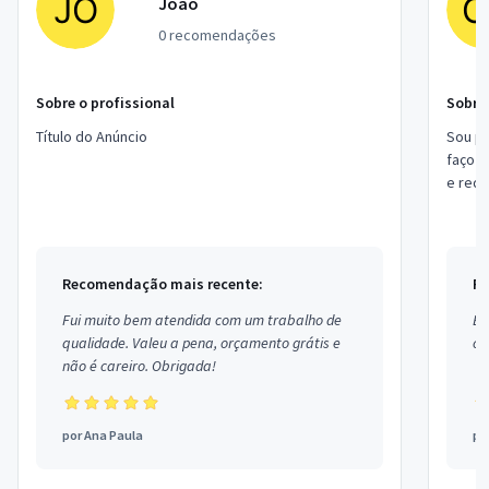
Joao
0 recomendações
Sobre o profissional
Sobre 
Título do Anúncio
Sou pr
faço s
e rede
de Site
Recomendação mais recente:
Re
Fui muito bem atendida com um trabalho de
Ex
qualidade. Valeu a pena, orçamento grátis e
co
não é careiro. Obrigada!
por
Ana Paula
po