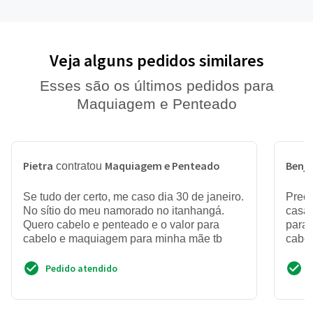
Veja alguns pedidos similares
Esses são os últimos pedidos para
Maquiagem e Penteado
Pietra
Maquiagem e Penteado
Benj
contratou
Se tudo der certo, me caso dia 30 de janeiro.
Preci
No sítio do meu namorado no itanhangá.
casa,
Quero cabelo e penteado e o valor para
para 
cabelo e maquiagem para minha mãe tb
cabe
reve
Pedido atendido