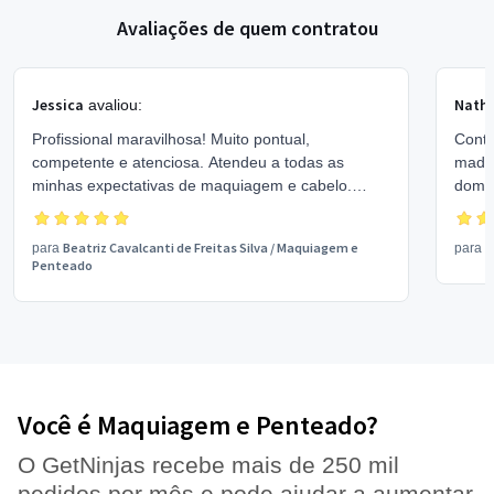
Avaliações de quem contratou
Jessica
Nathé
avaliou:
Profissional maravilhosa! Muito pontual,
Contr
competente e atenciosa. Atendeu a todas as
madri
minhas expectativas de maquiagem e cabelo.
domic
Recomendo demais!!
pente
com q
Beatriz Cavalcanti de Freitas Silva
/
Maquiagem e
C
para
para
contr
Penteado
Você é Maquiagem e Penteado?
O GetNinjas recebe mais de 250 mil
pedidos por mês e pode ajudar a aumentar