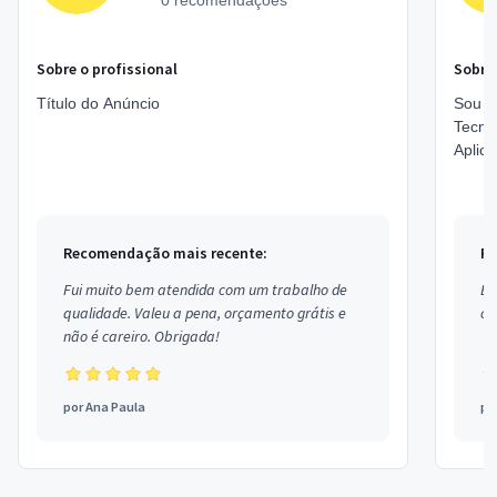
0 recomendações
Sobre o profissional
Sobre 
Título do Anúncio
Sou pr
Tecnol
Aplica
Onlin
- Ui ...
Recomendação mais recente:
Re
Fui muito bem atendida com um trabalho de
Ex
qualidade. Valeu a pena, orçamento grátis e
co
não é careiro. Obrigada!
por
Ana Paula
po