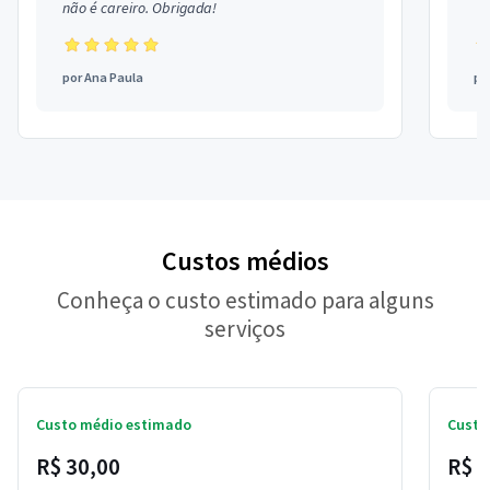
não é careiro. Obrigada!
por
Ana Paula
po
Custos médios
Conheça o custo estimado para alguns
serviços
Custo médio estimado
Custo
R$ 30,00
R$ 