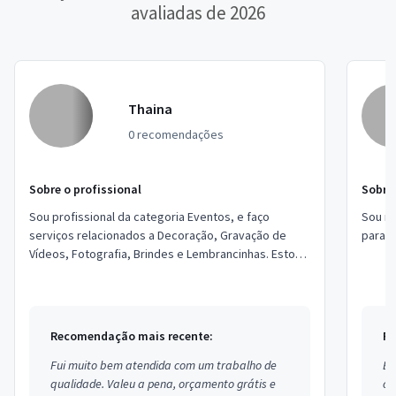
avaliadas de 2026
Thaina
0 recomendações
Sobre o profissional
Sobre 
Sou profissional da categoria Eventos, e faço
Sou ma
serviços relacionados a Decoração, Gravação de
para c
Vídeos, Fotografia, Brindes e Lembrancinhas. Estou
localizado no bairro Jardim Castilho em Emb...
Recomendação mais recente:
Re
Fui muito bem atendida com um trabalho de
Ex
qualidade. Valeu a pena, orçamento grátis e
co