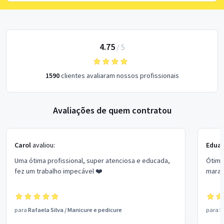
4.75
/
5
1590
clientes avaliaram nossos profissionais
Avaliações de quem contratou
Carol
avaliou:
Eduar
Uma ótima profissional, super atenciosa e educada,
Ótima 
fez um trabalho impecável ❤️
marav
para
Rafaela Silva
/
Manicure e pedicure
para
D