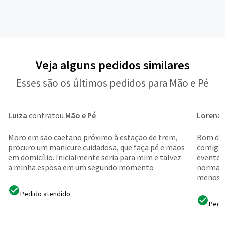
Veja alguns pedidos similares
Esses são os últimos pedidos para Mão e Pé
Luiza
contratou
Mão e Pé
Lorenz
Moro em são caetano próximo à estação de trem,
Bom dia
procuro um manicure cuidadosa, que faça pé e maos
comigo 
em domicílio. Inicialmente seria para mim e talvez
eventos,
a minha esposa em um segundo momento
normalm
menos fr
Pedido atendido
Pedi