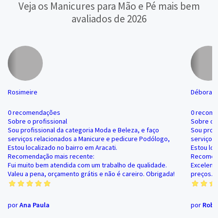
Veja os Manicures para Mão e Pé mais bem
avaliados de 2026
Rosimeire
Débora
0 recomendações
0 recom
Sobre o profissional
Sobre o p
Sou profissional da categoria Moda e Beleza, e faço
Sou profi
serviços relacionados a Manicure e pedicure Podólogo,
serviços 
Estou localizado no bairro em Aracati.
Estou loc
Recomendação mais recente:
Recomend
Fui muito bem atendida com um trabalho de qualidade.
Excelent
Valeu a pena, orçamento grátis e não é careiro. Obrigada!
preços. 
por
Ana Paula
por
Robe