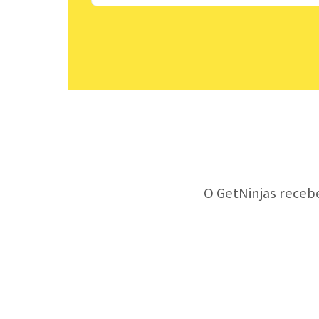
O GetNinjas receb