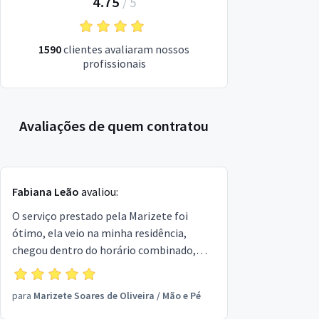
4.75
/
5
1590
clientes avaliaram nossos
profissionais
Avaliações de quem contratou
Fabiana Leão
avaliou:
O serviço prestado pela Marizete foi
ótimo, ela veio na minha residência,
chegou dentro do horário combinado,
tem a mão leve, muito habilidosa e
atenciosa aos detalhes. Experiência
para
Marizete Soares de Oliveira
/
Mão e Pé
relaxante no conforto da minha casa.
Recomendo totalmente o trabalho dela!!