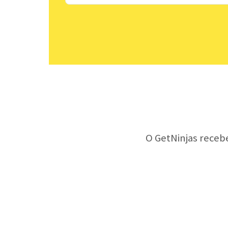
O GetNinjas receb