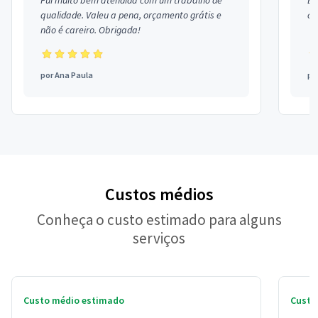
Fui muito bem atendida com um trabalho de
Ex
qualidade. Valeu a pena, orçamento grátis e
co
não é careiro. Obrigada!
por
Ana Paula
po
Custos médios
Conheça o custo estimado para alguns
serviços
Custo médio estimado
Custo