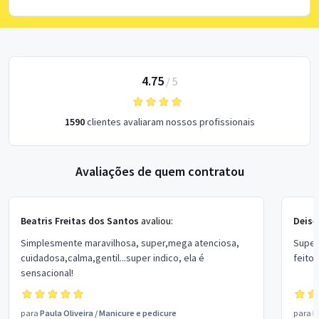
4.75
/
5
1590
clientes avaliaram nossos profissionais
Avaliações de quem contratou
Beatris Freitas dos Santos
avaliou:
Deise
Simplesmente maravilhosa, super,mega atenciosa,
Super
cuidadosa,calma,gentil...super indico, ela é
feito
sensacional!
para
Paula Oliveira
/
Manicure e pedicure
para
R