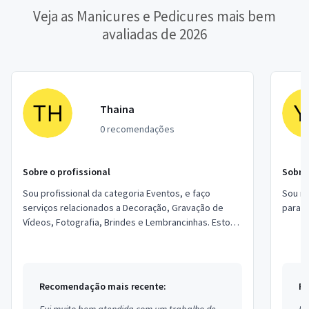
Veja as Manicures e Pedicures mais bem
avaliadas de 2026
Thaina
0 recomendações
Sobre o profissional
Sobre 
Sou profissional da categoria Eventos, e faço
Sou ma
serviços relacionados a Decoração, Gravação de
para c
Vídeos, Fotografia, Brindes e Lembrancinhas. Estou
localizado no bairro Jardim Castilho em Emb...
Recomendação mais recente:
Re