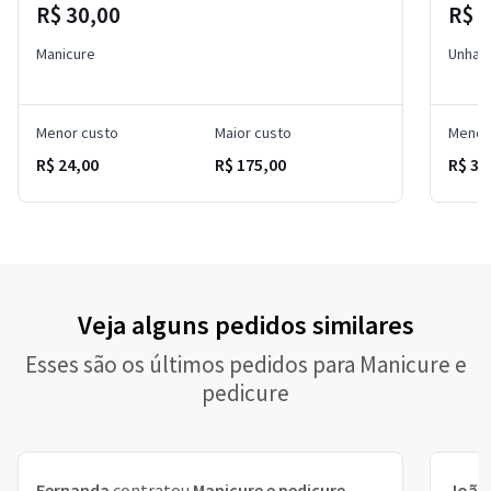
R$ 30,00
R$ 
Manicure
Unha 
Menor custo
Maior custo
Menor
R$ 24,00
R$ 175,00
R$ 30
Veja alguns pedidos similares
Esses são os últimos pedidos para Manicure e
pedicure
Fernanda
contratou
Manicure e pedicure
João