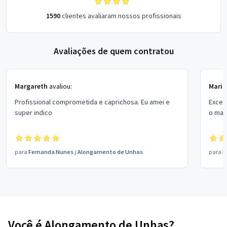
1590
clientes avaliaram nossos profissionais
Avaliações de quem contratou
Margareth
avaliou:
Maria
Profissional comprometida e caprichosa. Eu amei e
Excel
super indico
o mais
para
Fernanda Nunes
/
Alongamento de Unhas
para
R
Você é Alongamento de Unhas?