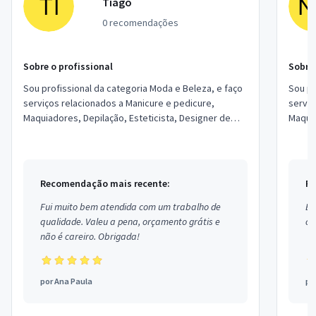
Tiago
0 recomendações
Sobre o profissional
Sobre 
Sou profissional da categoria Moda e Beleza, e faço
Sou pr
serviços relacionados a Manicure e pedicure,
serviç
Maquiadores, Depilação, Esteticista, Designer de
Maquia
Sobrancelhas, Podólogo, Micropigmentador,...
Sobran
Recomendação mais recente:
Re
Fui muito bem atendida com um trabalho de
Ex
qualidade. Valeu a pena, orçamento grátis e
co
não é careiro. Obrigada!
por
Ana Paula
po