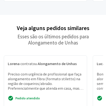
Veja alguns pedidos similares
Esses são os últimos pedidos para
Alongamento de Unhas
Lorena
contratou
Alongamento de Unhas
Luca
Preciso com urgência de profissional que faça
Bom d
alongamento em fibra (formato stiletto) na
along
região de coqueiros/abraão.
seman
Preferencialmente que atenda em casa, mas
contr
se for próximo posso me desl...
de un
Pedido atendido