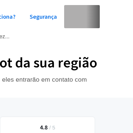
ciona?
Segurança
z...
ot da sua região
e eles entrarão em contato com
4.8
/
5