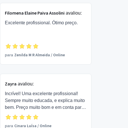
Filomena Elaine Paiva Assolini
avaliou:
Excelente profissional. Ótimo preço.
Zenilda M R Almeida
/
Online
para
Zayra
avaliou:
Incrível! Uma excelente profissional!
Sempre muito educada, e explica muito
bem. Preço muito bom e em conta para
a qualidade do serviço extraordinária.
Recomendo muito.
Cinara Luísa
/
Online
para