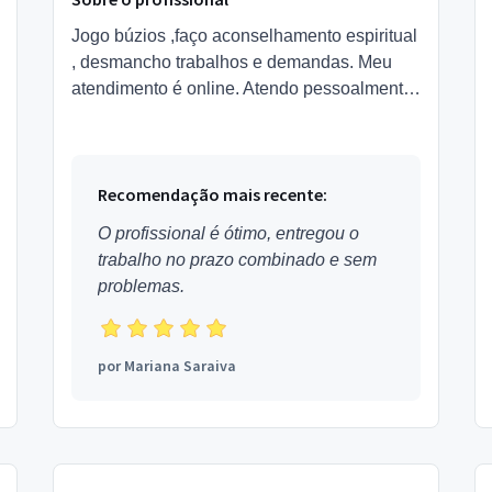
Jogo búzios ,faço aconselhamento espiritual
, desmancho trabalhos e demandas. Meu
atendimento é online. Atendo pessoalmente
na área de Nova Friburgo e Niterói a pedido
Sou pai-de-santo ...
Recomendação mais recente:
O profissional é ótimo, entregou o
trabalho no prazo combinado e sem
problemas.
por
Mariana Saraiva