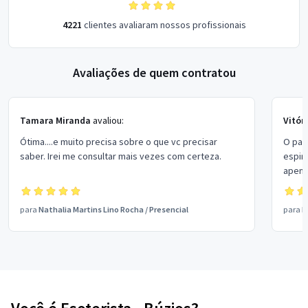
4221
clientes avaliaram nossos profissionais
Avaliações de quem contratou
Tamara Miranda
avaliou:
Vitór
Ótima....e muito precisa sobre o que vc precisar
O pai
saber. Irei me consultar mais vezes com certeza.
espir
apena
possív
execu
para
Nathalia Martins Lino Rocha
/
Presencial
para
R
ensin
por e
com u