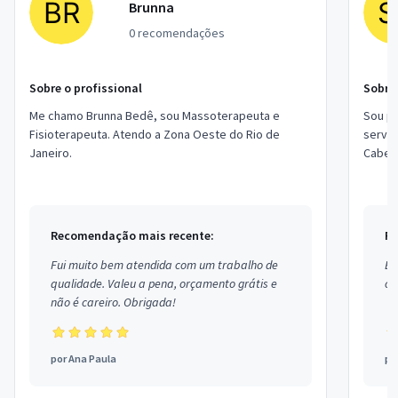
Brunna
0 recomendações
Sobre o profissional
Sobre 
Me chamo Brunna Bedê, sou Massoterapeuta e
Sou pr
Fisioterapeuta. Atendo a Zona Oeste do Rio de
serviç
Janeiro.
Cabele
pedicu
Recomendação mais recente:
Re
Fui muito bem atendida com um trabalho de
Ex
qualidade. Valeu a pena, orçamento grátis e
co
não é careiro. Obrigada!
por
Ana Paula
po