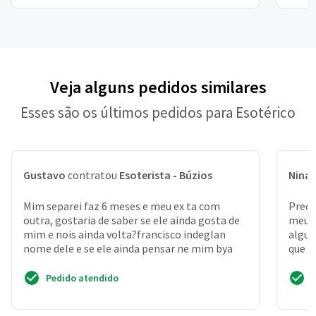
Veja alguns pedidos similares
Esses são os últimos pedidos para Esotérico
Gustavo
contratou
Esoterista - Búzios
Nina
Mim separei faz 6 meses e meu ex ta com
Preci
outra, gostaria de saber se ele ainda gosta de
meu p
mim e nois ainda volta?francisco indeglan
algum
nome dele e se ele ainda pensar ne mim bya
que d
perdi
Pedido atendido