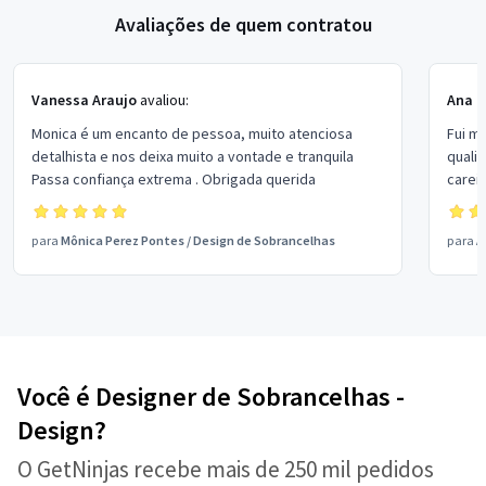
Avaliações de quem contratou
Vanessa Araujo
avaliou:
Ana P
Monica é um encanto de pessoa, muito atenciosa
Fui m
detalhista e nos deixa muito a vontade e tranquila
quali
Passa confiança extrema . Obrigada querida
carei
para
Mônica Perez Pontes
/
Design de Sobrancelhas
para
A
Você é Designer de Sobrancelhas -
Design?
O GetNinjas recebe mais de 250 mil pedidos