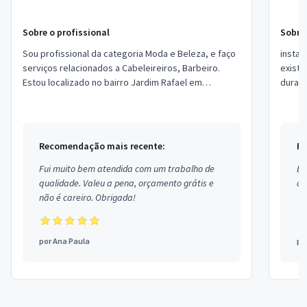
Sobre o profissional
Sobre 
Sou profissional da categoria Moda e Beleza, e faço
insta : St
serviços relacionados a Cabeleireiros, Barbeiro.
existe em você! T
Estou localizado no bairro Jardim Rafael em
durabil
Caçapava.
comig
Recomendação mais recente:
Re
Fui muito bem atendida com um trabalho de
Ex
qualidade. Valeu a pena, orçamento grátis e
co
não é careiro. Obrigada!
por
Ana Paula
po