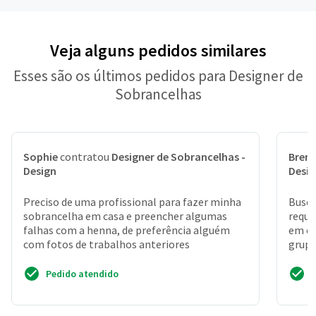
Veja alguns pedidos similares
Esses são os últimos pedidos para Designer de
Sobrancelhas
Sophie
contratou
Designer de Sobrancelhas -
Bren
Design
Desi
Preciso de uma profissional para fazer minha
Busco
sobrancelha em casa e preencher algumas
requi
falhas com a henna, de preferência alguém
em ca
com fotos de trabalhos anteriores
grupo
impres
Pedido atendido