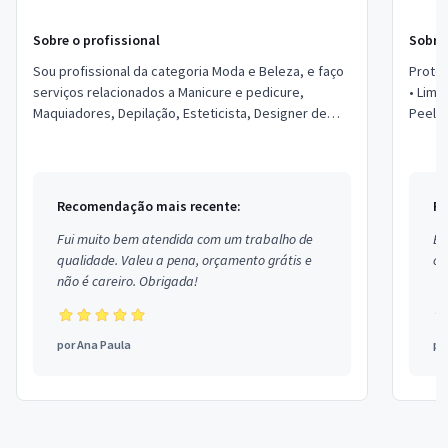
Sobre o profissional
Sobre 
Sou profissional da categoria Moda e Beleza, e faço
Protoc
serviços relacionados a Manicure e pedicure,
• Limp
Maquiadores, Depilação, Esteticista, Designer de
Peelin
Sobrancelhas, Podólogo, Micropigmentador,...
Spá fa
Recomendação mais recente:
Re
Fui muito bem atendida com um trabalho de
Ex
qualidade. Valeu a pena, orçamento grátis e
co
não é careiro. Obrigada!
por
Ana Paula
po