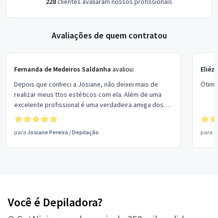
228
clientes avaliaram nossos profissionais
Avaliações de quem contratou
Fernanda de Medeiros Saldanha
avaliou:
Eliéze
Depois que conheci a Josiane, não deixei mais de
Ótima
realizar meus ttos estéticos com ela. Além de uma
excelente profissional é uma verdadeira amiga dos
clientes e muito cuidadosa...Nota 1000 para ela.
para
Josiane Pereira
/
Depilação
para
J
Você é Depiladora?