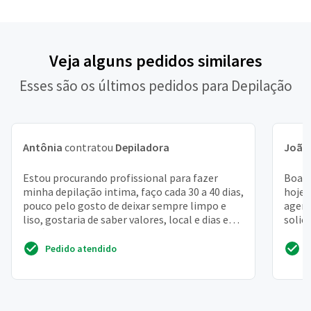
Veja alguns pedidos similares
Esses são os últimos pedidos para Depilação
Antônia
contratou
Depiladora
João 
Estou procurando profissional para fazer
Boa n
minha depilação intima, faço cada 30 a 40 dias,
hoje,
pouco pelo gosto de deixar sempre limpo e
agend
liso, gostaria de saber valores, local e dias e
solic
horários...
Estou
Pedido atendido