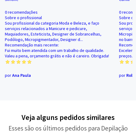
0 recomendações
0 recom
Sobre o profissional
Sobre o p
Sou profissional da categoria Moda e Beleza, e faço
Sou profi
serviços relacionados a Manicure e pedicure,
serviços
Maquiadores, Esteticista, Designer de Sobrancelhas,
Micropigm
Podólogo, Micropigmentador, Designer d...
no bairr
Recomendação mais recente:
Recomend
Fui muito bem atendida com um trabalho de qualidade.
Excelent
Valeu a pena, orçamento grátis e não é careiro. Obrigada!
preços. 
por
Ana Paula
por
Robe
Veja alguns pedidos similares
Esses são os últimos pedidos para Depilação