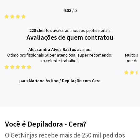
4.83
/
5
228
clientes avaliaram nossos profissionais
Avaliações de quem contratou
Alessandra Alves Bastos
avaliou:
Ótimo profissional!! Super atenciosa, super recomendo,
Muito a
excelente trabalho!!
me dei
para
Mariana Astino
/
Depilação com Cera
Você é Depiladora - Cera?
O GetNinjas recebe mais de 250 mil pedidos