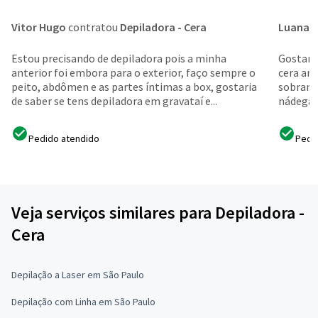
Vitor Hugo
contratou
Depiladora - Cera
Luana
c
Estou precisando de depiladora pois a minha
Gostari
anterior foi embora para o exterior, faço sempre o
cera ant
peito, abdômen e as partes íntimas a box, gostaria
sobranc
de saber se tens depiladora em gravataí e...
nádegas 
Pedido atendido
Pedi
Veja serviços similares para Depiladora -
Cera
Depilação a Laser em São Paulo
Depilação com Linha em São Paulo