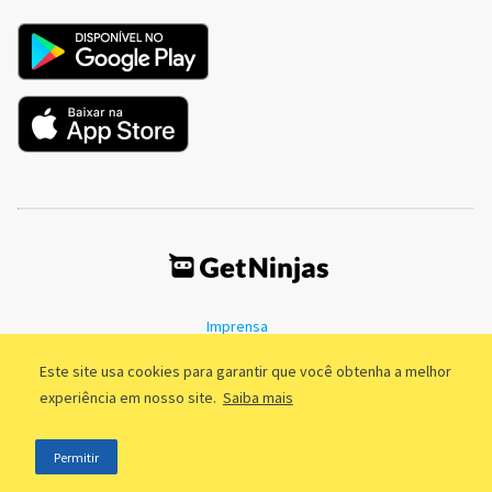
Imprensa
Termos de Uso
Política de Privacidade
Este site usa cookies para garantir que você obtenha a melhor
experiência em nosso site.
Saiba mais
©2011 - 2026, GetNinjas LTDA. CNPJ 55.744.877/0001-89 - Rua Dr.
Permitir
Fernandes Coelho, 85 - 3º andar - São Paulo/SP - Brasil