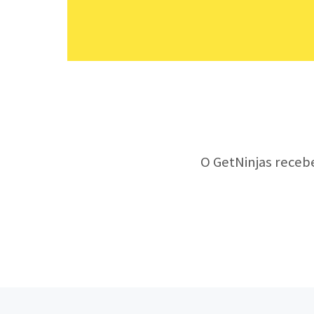
O GetNinjas receb