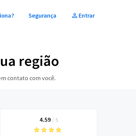
iona?
Segurança
Entrar
sua região
 em contato com você.
4.59
/
5