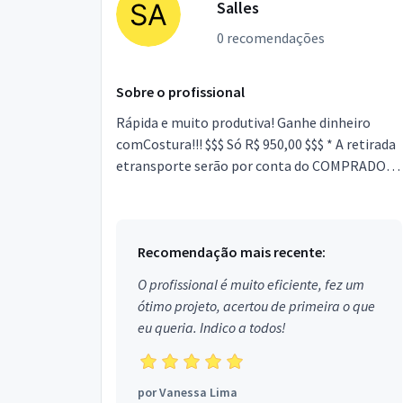
Salles
0 recomendações
Sobre o profissional
Rápida e muito produtiva! Ganhe dinheiro
comCostura!!! $$$ Só R$ 950,00 $$$ * A retirada
etransporte serão por conta do COMPRADOR.
* Amáquina encontra-se no Bairro Vista Verde
em SãoJosé ...
Recomendação mais recente:
O profissional é muito eficiente, fez um
ótimo projeto, acertou de primeira o que
eu queria. Indico a todos!
por
Vanessa Lima