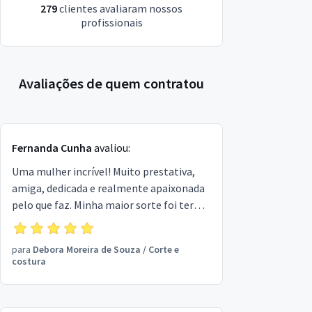
279
clientes avaliaram nossos
profissionais
Avaliações de quem contratou
Fernanda Cunha
avaliou:
Uma mulher incrível! Muito prestativa,
amiga, dedicada e realmente apaixonada
pelo que faz. Minha maior sorte foi ter
encontrado a Débora e ter permitido que
ela tocasse com essas mãos de anjo
para
Debora Moreira de Souza
/
Corte e
costureiro as minhas peças. Indico mil
costura
vezes!