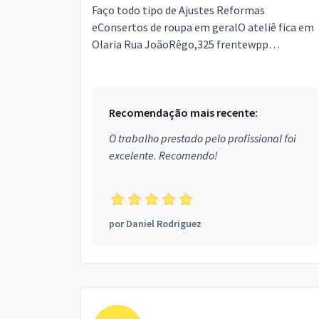
Faço todo tipo de Ajustes Reformas
eConsertos de roupa em geralO ateliê fica em
Olaria Rua JoãoRêgo,325 frentewpp
AndreiaAceito cartão de crédito e
débitoPROMOÇÃO ajustar perna de calça ...
Recomendação mais recente:
O trabalho prestado pelo profissional foi
excelente. Recomendo!
por
Daniel Rodriguez