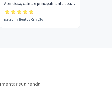
Atenciosa, calma e principalmente boa
profissional. Fez meu vestido de
casamento e o vestido da minha filha
para
Lina Bento
/
Criação
Letícia como foi solicitado. Obrigada por
toda atenção recebida Lina.
aumentar sua renda