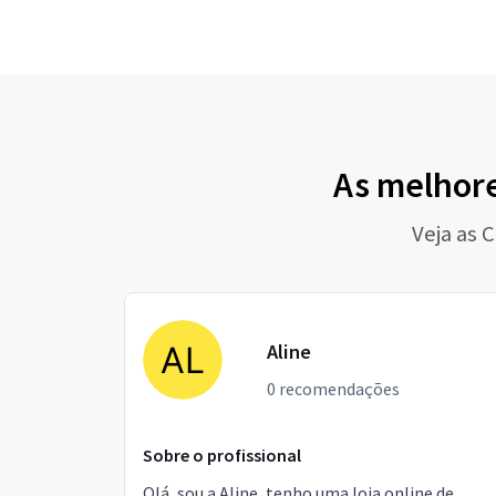
As melhore
Veja as 
Aline
0 recomendações
Sobre o profissional
Olá, sou a Aline, tenho uma loja online de