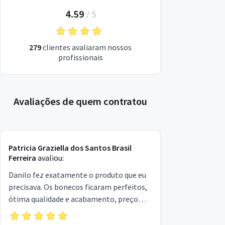
4.59
/
5
279
clientes avaliaram nossos
profissionais
Avaliações de quem contratou
Patricia Graziella dos Santos Brasil
Ferreira
avaliou:
Danilo fez exatamente o produto que eu
precisava. Os bonecos ficaram perfeitos,
ótima qualidade e acabamento, preço
justo e entregue com rapidez.
Profissional atencioso e gentil,