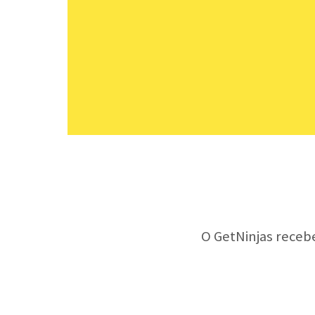
O GetNinjas receb