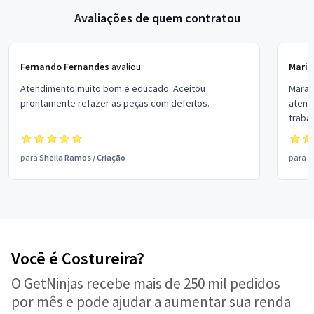
Avaliações de quem contratou
Fernando Fernandes
avaliou:
Maria
Atendimento muito bom e educado. Aceitou
Maravi
prontamente refazer as peças com defeitos.
atenc
traba
minha 
indico
para
Sheila Ramos
/
Criação
para
L
Você é Costureira?
O GetNinjas recebe mais de 250 mil pedidos
por mês e pode ajudar a aumentar sua renda