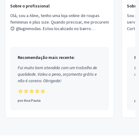
Sobre o profissional
Sobre 
Olá, sou a Aline, tenho uma loja online de roupas
Sou pr
femininas e plus size. Quando precisar, me procurem
serviç
😊 @luginmodas. Estou localizado no bairro
Corte 
Guarituba em Piraquara.
no bai
Recomendação mais recente:
Re
Fui muito bem atendida com um trabalho de
Ex
qualidade. Valeu a pena, orçamento grátis e
co
não é careiro. Obrigada!
por
Ana Paula
po