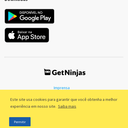
Imprensa
Termos de Uso
Política de Privacidade
Este site usa cookies para garantir que você obtenha a melhor
experiência em nosso site.
Saiba mais
©2011 - 2026, GetNinjas LTDA. CNPJ 55.744.877/0001-89 - Rua Dr.
Permitir
Fernandes Coelho, 85 - 3º andar - São Paulo/SP - Brasil