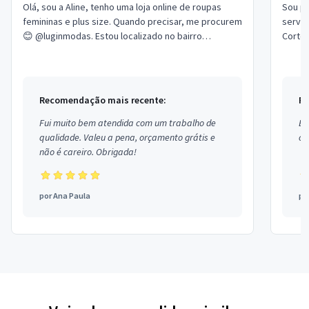
Olá, sou a Aline, tenho uma loja online de roupas
Sou pr
femininas e plus size. Quando precisar, me procurem
serviç
😊 @luginmodas. Estou localizado no bairro
Corte 
Guarituba em Piraquara.
no bai
Recomendação mais recente:
Re
Fui muito bem atendida com um trabalho de
Ex
qualidade. Valeu a pena, orçamento grátis e
co
não é careiro. Obrigada!
por
Ana Paula
po