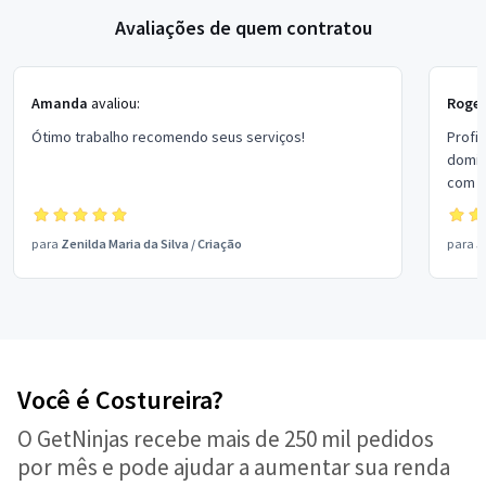
Avaliações de quem contratou
Amanda
avaliou:
Roger
Ótimo trabalho recomendo seus serviços!
Profi
domic
com a
para
Zenilda Maria da Silva
/
Criação
para
J
Você é Costureira?
O GetNinjas recebe mais de 250 mil pedidos
por mês e pode ajudar a aumentar sua renda