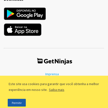
Imprensa
Termos de Uso
Política de Privacidade
Este site usa cookies para garantir que você obtenha a melhor
experiência em nosso site.
Saiba mais
©2011 - 2026, GetNinjas LTDA. CNPJ 55.744.877/0001-89 - Rua Dr.
Permitir
Fernandes Coelho, 85 - 3º andar - São Paulo/SP - Brasil