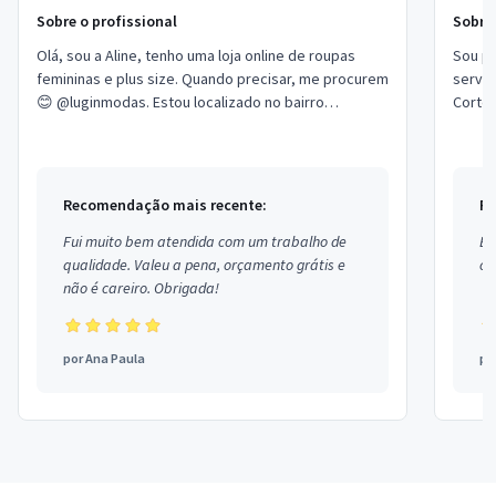
Sobre o profissional
Sobre 
Olá, sou a Aline, tenho uma loja online de roupas
Sou pr
femininas e plus size. Quando precisar, me procurem
serviç
😊 @luginmodas. Estou localizado no bairro
Corte 
Guarituba em Piraquara.
no bai
Recomendação mais recente:
Re
Fui muito bem atendida com um trabalho de
Ex
qualidade. Valeu a pena, orçamento grátis e
co
não é careiro. Obrigada!
por
Ana Paula
po