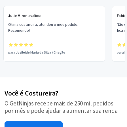
Julie Miron
avaliou:
Fabio
Ótima costureira, atendeu o meu pedido.
Não co
Recomendo!
fica 
para
Josileide Maria da Silva
/
Criação
para
R
Você é Costureira?
O GetNinjas recebe mais de 250 mil pedidos
por mês e pode ajudar a aumentar sua renda