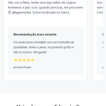
Olá, sou a Aline, tenho uma loja online de roupas
Sou pr
femininas e plus size. Quando precisar, me procurem
serviç
😊 @luginmodas. Estou localizado no bairro
Corte 
Guarituba em Piraquara.
no bai
Recomendação mais recente:
Re
Fui muito bem atendida com um trabalho de
Ex
qualidade. Valeu a pena, orçamento grátis e
co
não é careiro. Obrigada!
por
Ana Paula
po