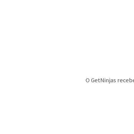
O GetNinjas receb