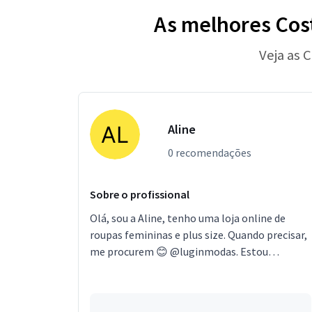
As melhores Cost
Veja as 
Aline
0 recomendações
Sobre o profissional
Olá, sou a Aline, tenho uma loja online de
roupas femininas e plus size. Quando precisar,
me procurem 😊 @luginmodas. Estou
localizado no bairro Guarituba em Piraquara.