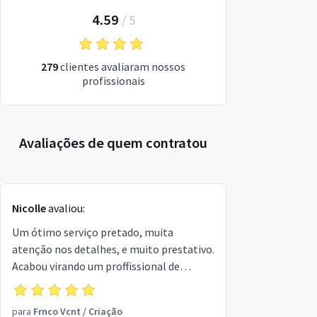
4.59
/
5
279
clientes avaliaram nossos
profissionais
Avaliações de quem contratou
Nicolle
avaliou:
Um ótimo serviço pretado, muita
atenção nos detalhes, e muito prestativo.
Acabou virando um proffissional de
confiança nosso para futuros projetos e
trabalhos.
para
Frnco Vcnt
/
Criação