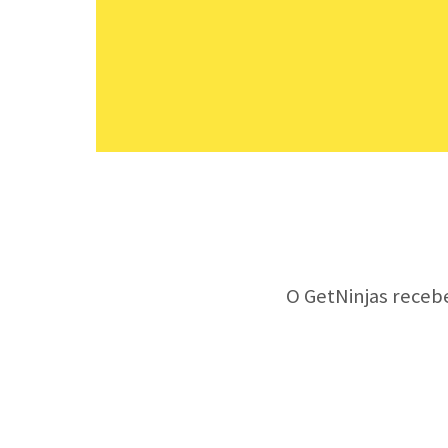
O GetNinjas receb