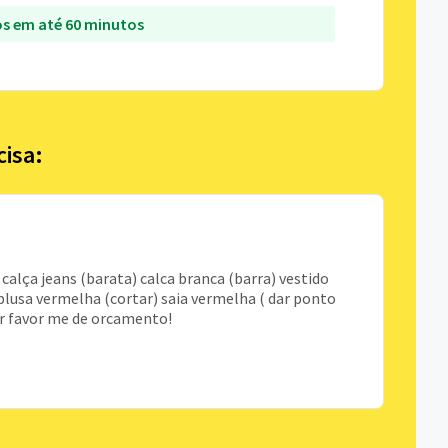
s em até 60 minutos
cisa:
calça jeans (barata) calca branca (barra) vestido
blusa vermelha (cortar) saia vermelha ( dar ponto
por favor me de orcamento!