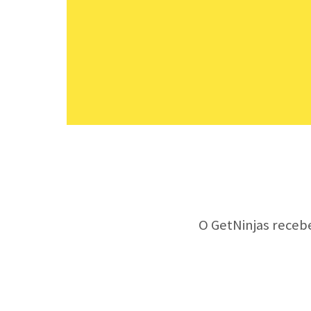
O GetNinjas receb