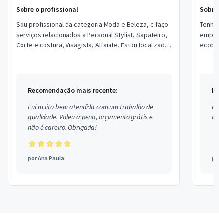
Sobre o profissional
Sobre 
Sou profissional da categoria Moda e Beleza, e faço
Tenho o
serviços relacionados a Personal Stylist, Sapateiro,
empresas ,trabalhamos com 
Corte e costura, Visagista, Alfaiate. Estou localizado
ecobeg, moda praia . fazemos con
no bairro Água Verde em Cur...
de rou
Recomendação mais recente:
Re
Fui muito bem atendida com um trabalho de
Ex
qualidade. Valeu a pena, orçamento grátis e
co
não é careiro. Obrigada!
por
Ana Paula
po