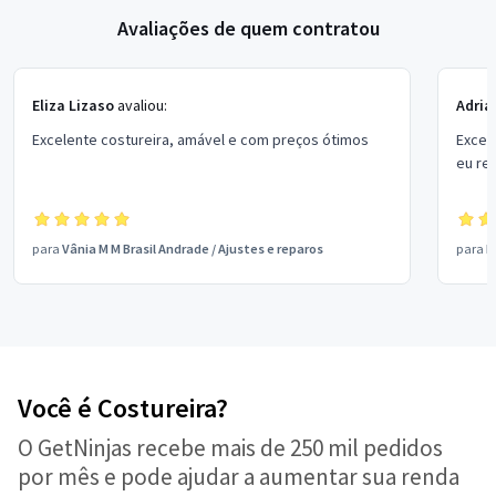
Avaliações de quem contratou
Eliza Lizaso
avaliou:
Adria
Excelente costureira, amável e com preços ótimos
Excel
eu re
para
Vânia M M Brasil Andrade
/
Ajustes e reparos
para
M
Você é Costureira?
O GetNinjas recebe mais de 250 mil pedidos
por mês e pode ajudar a aumentar sua renda