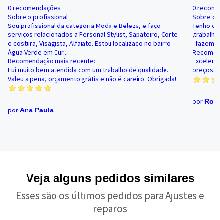
0 recomendações
0 recom
Sobre o profissional
Sobre o p
Sou profissional da categoria Moda e Beleza, e faço
Tenho of
serviços relacionados a Personal Stylist, Sapateiro, Corte
,trabalh
e costura, Visagista, Alfaiate. Estou localizado no bairro
. fazemo
Água Verde em Cur...
Recomend
Recomendação mais recente:
Excelent
Fui muito bem atendida com um trabalho de qualidade.
preços. 
Valeu a pena, orçamento grátis e não é careiro. Obrigada!
por
Robe
por
Ana Paula
Veja alguns pedidos similares
Esses são os últimos pedidos para Ajustes e
reparos