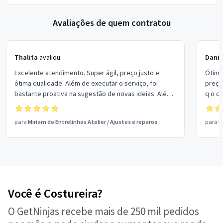
Avaliações de quem contratou
Thalita
avaliou:
Danie
Excelente atendimento. Super ágil, preço justo e
Ótima
ótima qualidade. Além de executar o serviço, foi
preço 
bastante proativa na sugestão de novas ideias. Além
q o cl
de fazer os casacos que precisei de última hora, já
inciamos uma nova produção de moda infantil.
para
Miriam do Entrelinhas Atelier
/
Ajustes e reparos
para
M
Você é Costureira?
O GetNinjas recebe mais de 250 mil pedidos