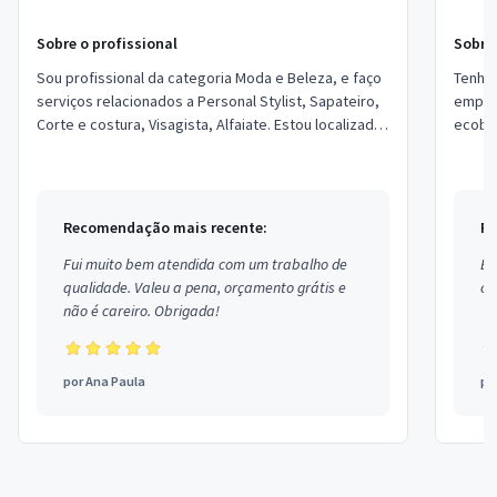
Sobre o profissional
Sobre 
Sou profissional da categoria Moda e Beleza, e faço
Tenho o
serviços relacionados a Personal Stylist, Sapateiro,
empresas ,trabalhamos com 
Corte e costura, Visagista, Alfaiate. Estou localizado
ecobeg, moda praia . fazemos con
no bairro Água Verde em Cur...
de rou
Recomendação mais recente:
Re
Fui muito bem atendida com um trabalho de
Ex
qualidade. Valeu a pena, orçamento grátis e
co
não é careiro. Obrigada!
por
Ana Paula
po