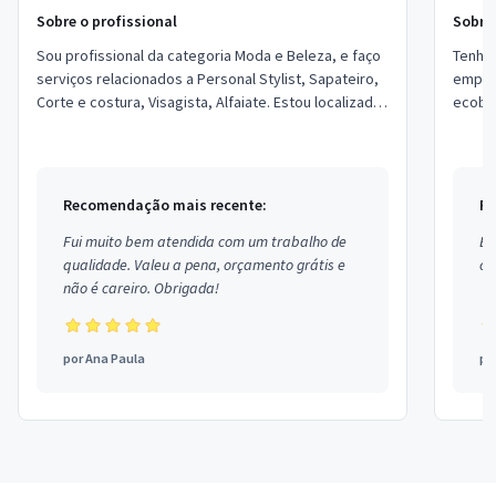
Sobre o profissional
Sobre 
Sou profissional da categoria Moda e Beleza, e faço
Tenho o
serviços relacionados a Personal Stylist, Sapateiro,
empresas ,trabalhamos com 
Corte e costura, Visagista, Alfaiate. Estou localizado
ecobeg, moda praia . fazemos con
no bairro Água Verde em Cur...
de rou
Recomendação mais recente:
Re
Fui muito bem atendida com um trabalho de
Ex
qualidade. Valeu a pena, orçamento grátis e
co
não é careiro. Obrigada!
por
Ana Paula
po