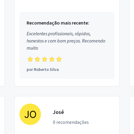
Chef. Estou localizado no bairro Vila Oratório
em São Pa...
Recomendação mais recente:
Excelentes profissionais, rápidos,
honestos e com bom preços. Recomendo
muito
por
Roberto Silva
José
0 recomendações