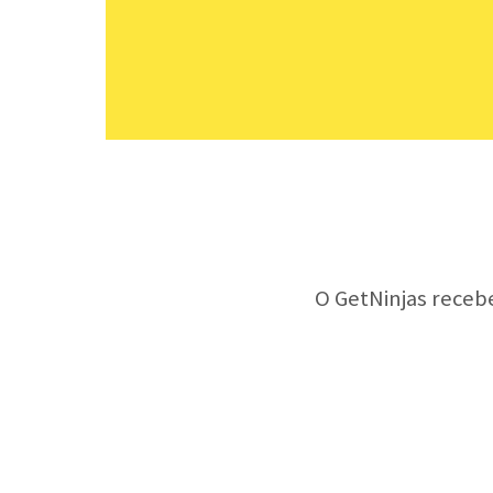
O GetNinjas receb