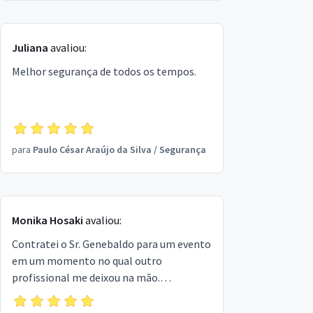
Juliana
avaliou:
Melhor segurança de todos os tempos.
para
Paulo César Araújo da Silva
/
Segurança
Monika Hosaki
avaliou:
Contratei o Sr. Genebaldo para um evento
em um momento no qual outro
profissional me deixou na mão.
Prontamente o Sr. Genebaldo me
atendeu e prestou um excelente serviço.