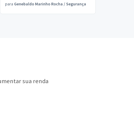
para
Genebaldo Marinho Rocha
/
Segurança
Pontual, prestativo e serviço impecável.
Recomendado!
aumentar sua renda