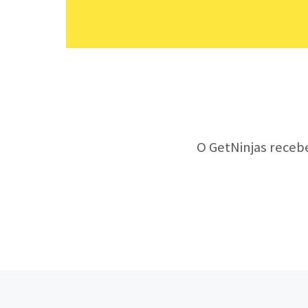
O GetNinjas receb