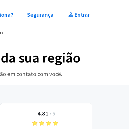
iona?
Segurança
Entrar
o...
 da sua região
arão em contato com você.
4.81
/
5