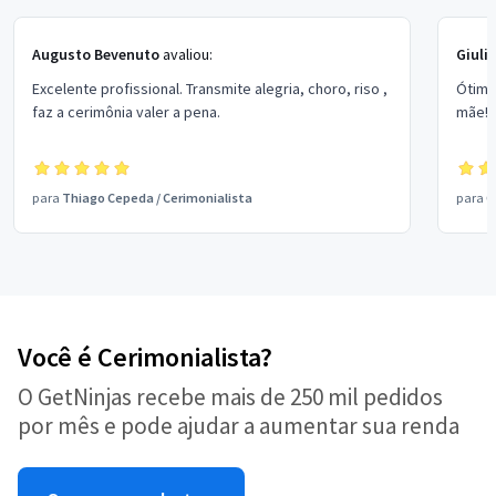
Augusto Bevenuto
avaliou:
Giuli
Excelente profissional. Transmite alegria, choro, riso ,
Ótimo
faz a cerimônia valer a pena.
mãe! 
para
Thiago Cepeda
/
Cerimonialista
para
C
Você é Cerimonialista?
O GetNinjas recebe mais de 250 mil pedidos
por mês e pode ajudar a aumentar sua renda