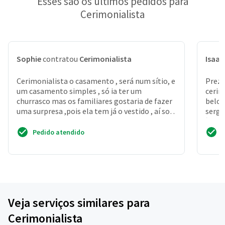
Esses são os últimos pedidos para
Cerimonialista
Sophie
contratou
Cerimonialista
Isaac
Cerimonialista o casamento , será num sítio, e
Preza
um casamento simples , só ia ter um
cerim
churrasco mas os familiares gostaria de fazer
belo 
uma surpresa ,pois ela tem já o vestido , aí so
sergi
precisaria...
às 14
Pedido atendido
Veja serviços similares para
Cerimonialista