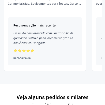
Cerimonialistas, Equipamentos para festas, Garçons
evento. Possuo pacotes com serviços qu
e Copeiras, Assessor de Eventos, Segurança.
na dec
Estou...
Recomendação mais recente:
Re
Fui muito bem atendida com um trabalho de
Ex
qualidade. Valeu a pena, orçamento grátis e
co
não é careiro. Obrigada!
por
Ana Paula
po
Veja alguns pedidos similares