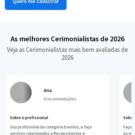
Quero me cadastrar
As melhores Cerimonialistas de 2026
Veja as Cerimonialistas mais bem avaliadas de
2026
Ana
0 recomendações
Sobre o profissional
Sobre 
Sou profissional da categoria Eventos, e faço
Faço A
serviços relacionados a Recepcionistas e
os noi