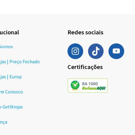
tucional
Redes sociais
Somos
jas | Preço Fechado
Certificações
jas | Europ
he Conosco
o GetNinjas
nça