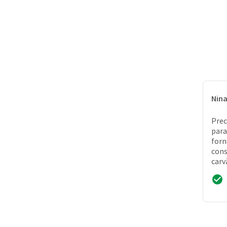
Nin
Prec
para
forn
cons
carv
disp
conv