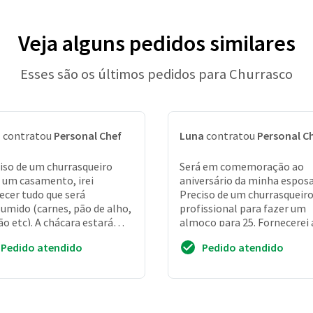
Veja alguns pedidos similares
Esses são os últimos pedidos para Churrasco
a
contratou
Personal Chef
Luna
contratou
Personal C
iso de um churrasqueiro
Será em comemoração ao
 um casamento, irei
aniversário da minha esposa
ecer tudo que será
Preciso de um churrasqueir
umido (carnes, pão de alho,
profissional para fazer um
ão etc). A chácara estará
almoço para 25. Fornecerei 
onível a partir das 8h e os
carne. O profissional precis
Pedido atendido
Pedido atendido
idados irão ch...
levar os espetos/gr...