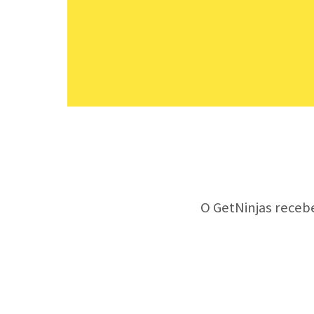
O GetNinjas receb