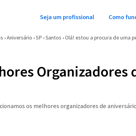
Seja um profissional
Como fun
os
Aniversário
SP
Santos
Olá! estou a procura de uma p
›
›
›
›
hores Organizadores d
ecionamos os melhores organizadores de aniversári