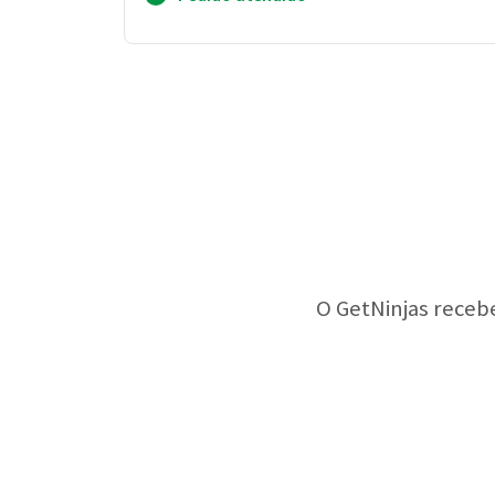
O GetNinjas receb