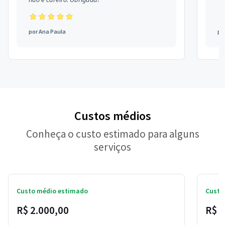
por
Ana Paula
po
Custos médios
Conheça o custo estimado para alguns
serviços
Custo médio estimado
Custo
R$ 2.000,00
R$ 5