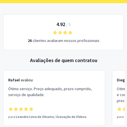
4.92
/
5
26
clientes avaliaram nossos profissionais
Avaliações de quem contratou
Rafael
avaliou:
Diego
Ótimo serviço. Preço adequado, prazo cumprido,
Otimo
serviço de qualidade.
e con
preci
conti
para
Leandro Lima de Oliveira
/
Gravação de Vídeos
para
J