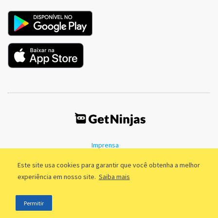
Imprensa
Termos de Uso
Política de Privacidade
Este site usa cookies para garantir que você obtenha a melhor
experiência em nosso site.
Saiba mais
©2011 - 2026, GetNinjas LTDA. CNPJ 55.744.877/0001-89 - Rua Dr.
Permitir
Fernandes Coelho, 85 - 3º andar - São Paulo/SP - Brasil