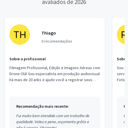
avaliados de 2026
Thiago
0 recomendações
Sobre o profissional
Sobre 
Filmagem Profissional, Edição e Imagens Aéreas com
Sou pr
Drone Olá! Sou especialista em produção audiovisual
serviç
há mais de 20 anks e ajudo você a registrar seus
Fotogr
momentos ou valorizar o seu negóci...
Fortal
Recomendação mais recente:
Re
Fui muito bem atendida com um trabalho de
Ex
qualidade. Valeu a pena, orçamento grátis e
co
não é careiro. Obrigada!