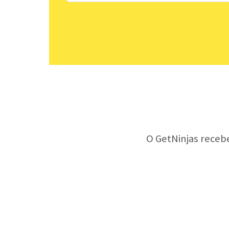
O GetNinjas receb