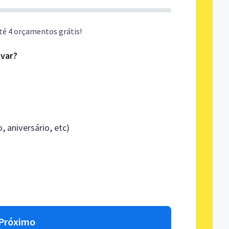
té 4 orçamentos grátis!
avar?
 aniversário, etc)
Próximo