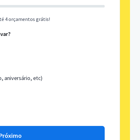
té 4 orçamentos grátis!
avar?
 aniversário, etc)
Próximo