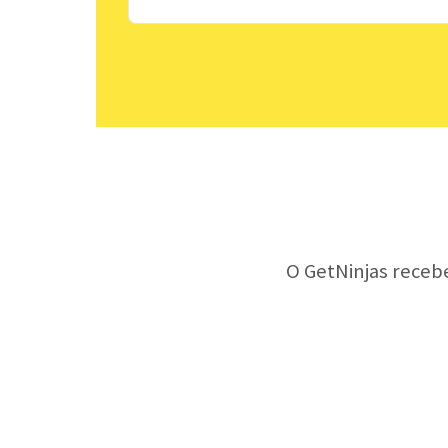
O GetNinjas receb