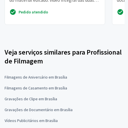
do material editado: vídeo integral das duas
docum
apresentações e ...
da bah
Pedido atendido
Veja serviços similares para Profissional
de Filmagem
Filmagens de Aniversário em Brasília
Filmagens de Casamento em Brasília
Gravações de Clipe em Brasília
Gravações de Documentário em Brasília
Vídeos Publicitários em Brasília