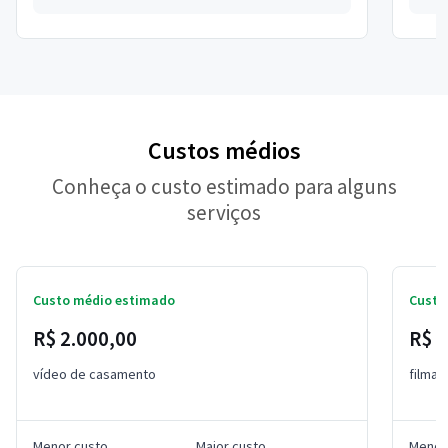
Custos médios
Conheça o custo estimado para alguns
serviços
Custo médio estimado
Custo
R$ 2.000,00
R$ 5
vídeo de casamento
filma
Menor custo
Maior custo
Menor