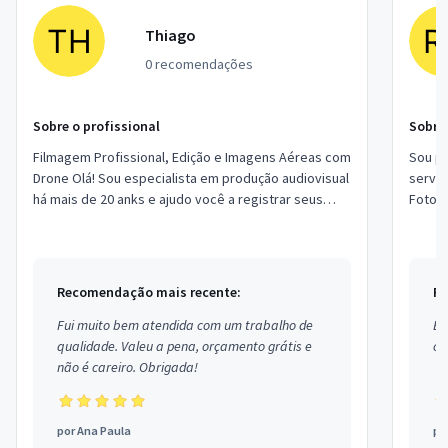
Thiago
0 recomendações
Sobre o profissional
Sobre 
Filmagem Profissional, Edição e Imagens Aéreas com
Sou pr
Drone Olá! Sou especialista em produção audiovisual
serviç
há mais de 20 anks e ajudo você a registrar seus
Fotogr
momentos ou valorizar o seu negóci...
Fortal
Recomendação mais recente:
Re
Fui muito bem atendida com um trabalho de
Ex
qualidade. Valeu a pena, orçamento grátis e
co
não é careiro. Obrigada!
por
Ana Paula
po