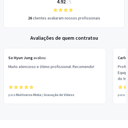
4.92
/
5
26
clientes avaliaram nossos profissionais
Avaliações de quem contratou
So Hyun Jung
avaliou:
Carlo
Muito atencioso e ótimo profissional. Recomendo!
Profi
Equip
do tr
asses
para
Multiverso Midia
/
Gravação de Vídeos
para
Q