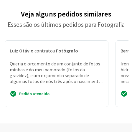
Veja alguns pedidos similares
Esses são os últimos pedidos para Fotografia
Luiz Otávio
contratou
Fotógrafo
Bern
Queria o orçamento de um conjunto de fotos
Iremo
minhas e do meu namorado (fotos da
hidrô
gravidez), e um orçamento separado de
nosso
algumas fotos de nós três após o nascimento
neces
do bebê
pois 
Pedido atendido