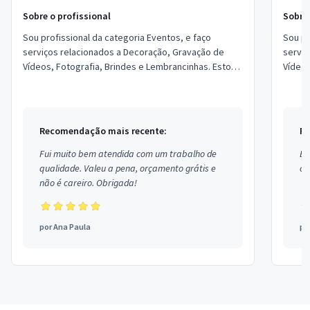
Sobre o profissional
Sobre 
Sou profissional da categoria Eventos, e faço
Sou pr
serviços relacionados a Decoração, Gravação de
serviç
Vídeos, Fotografia, Brindes e Lembrancinhas. Estou
Vídeos
localizado no bairro Vila Emílio em Mauá.
locali
Recomendação mais recente:
Re
Fui muito bem atendida com um trabalho de
Ex
qualidade. Valeu a pena, orçamento grátis e
co
não é careiro. Obrigada!
por
Ana Paula
po