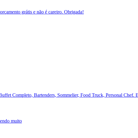
orçamento grátis e não é careiro. Obrigada!
a Buffet Completo, Bartenders, Sommelier, Food Truck, Personal Chef. 
mendo muito