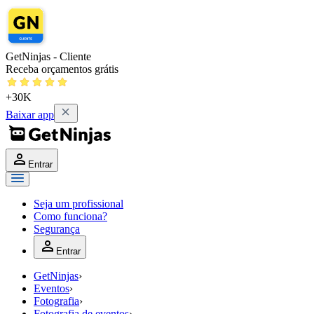
GetNinjas - Cliente
Receba orçamentos grátis
+30K
Baixar app
Entrar
Seja um profissional
Como funciona?
Segurança
Entrar
GetNinjas
›
Eventos
›
Fotografia
›
Fotografia de eventos
›